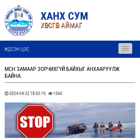
ХАНХ СУМ
ХӨВСГӨЛ АЙМАГ
ҮНДСЭН ЦЭС
Toggle
navigati
МӨСӨН ЗАМААР ЗОРЧИХГҮЙ БАЙХЫГ АНХААРУУЛЖ
БАЙНА.
2024-04-22 18:03:19,
1560