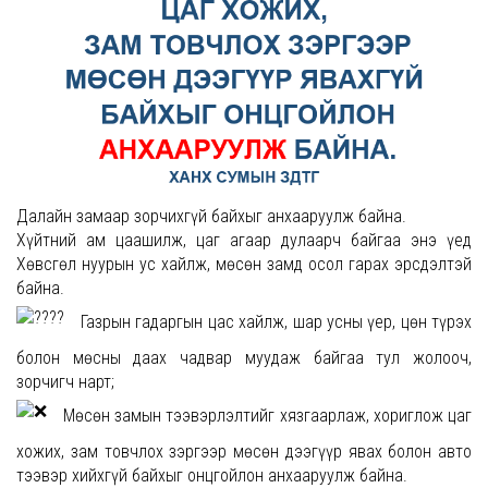
Далайн замаар зорчихгүй байхыг анхааруулж байна.
Хүйтний ам цаашилж, цаг агаар дулаарч байгаа энэ үед
Хөвсгөл нуурын ус хайлж, мөсөн замд осол гарах эрсдэлтэй
байна.
Газрын гадаргын цас хайлж, шар усны үер, цөн түрэх
болон мөсны даах чадвар муудаж байгаа тул жолооч,
зорчигч нарт;
Мөсөн замын тээвэрлэлтийг хязгаарлаж, хориглож цаг
хожих, зам товчлох зэргээр мөсөн дээгүүр явах болон авто
тээвэр хийхгүй байхыг онцгойлон анхааруулж байна.