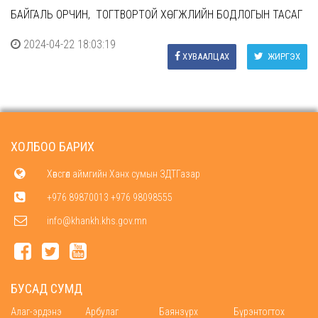
БАЙГАЛЬ ОРЧИН, ТОГТВОРТОЙ ХӨГЖЛИЙН БОДЛОГЫН ТАСАГ
2024-04-22 18:03:19
ХУВААЛЦАХ
ЖИРГЭХ
ХОЛБОО БАРИХ
Хөвсгөл аймгийн Ханх сумын ЗДТГазар
+976 89870013 +976 98098555
info@khankh.khs.gov.mn
БУСАД СУМД
Алаг-эрдэнэ
Арбулаг
Баянзүрх
Бүрэнтогтох