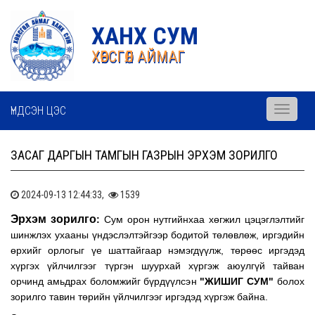
ХАНХ СУМ
ХӨВСГӨЛ АЙМАГ
ҮНДСЭН ЦЭС
Toggle
navigati
ЗАСАГ ДАРГЫН ТАМГЫН ГАЗРЫН ЭРХЭМ ЗОРИЛГО
2024-09-13 12:44:33,
1539
Эрхэм зорилго
:
Сум орон нутгийнхаа хөгжил цэцэглэлтийг
шинжлэх ухааны үндэслэлтэйгээр бодитой төлөвлөж, иргэдийн
өрхийг орлогыг үе шаттайгаар нэмэгдүүлж, төрөөс иргэдэд
хүргэх үйлчилгээг түргэн шуурхай хүргэж аюулгүй тайван
орчинд амьдрах боломжийг бүрдүүлсэн
"ЖИШИГ СУМ"
болох
зорилго тавин төрийн үйлчилгээг иргэдэд хүргэж байна.