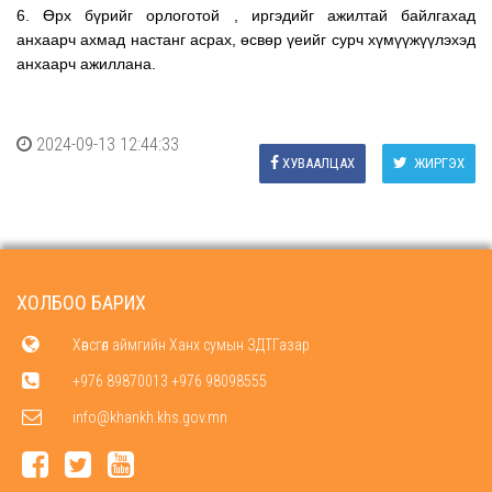
6. Өрх бүрийг орлоготой , иргэдийг ажилтай байлгахад
анхаарч ахмад настанг асрах, өсвөр үеийг сурч хүмүүжүүлэхэд
анхаарч ажиллана.
2024-09-13 12:44:33
ХУВААЛЦАХ
ЖИРГЭХ
ХОЛБОО БАРИХ
Хөвсгөл аймгийн Ханх сумын ЗДТГазар
+976 89870013 +976 98098555
info@khankh.khs.gov.mn