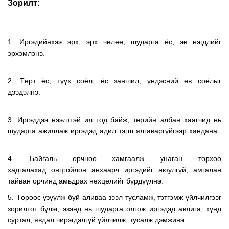
Зорилт:
1. Иргэдийнхээ эрх, эрх чөлөө, шударга ёс, эв нэгдлийг
эрхэмлэнэ.
2. Төрт ёс, түүх соёл, ёс заншил, үндэсний өв соёлыг
дээдэлнэ.
3. Иргэддээ нээлттэй ил тод байж, төрийн албан хаагчид нь
шударга ажиллаж иргэдэд адил тэгш ялгаваргүйгээр хандана.
4. Байгаль орчноо хамгаалж унаган төрхөө
хадгалахад онцгойлон анхаарч иргэдийг аюулгүй, амгалан
тайван орчинд амьдрах нөхцөлийг бүрдүүлнэ.
5. Төрөөс үзүүлж буй аливаа зээл тусламж, тэтгэмж үйлчилгээг
зорилтот бүлэг, эзэнд нь шударга олгож иргэдэд авлига, хүнд
суртал, явдал чирэгдэлгүй үйлчилж, тусалж дэмжинэ.