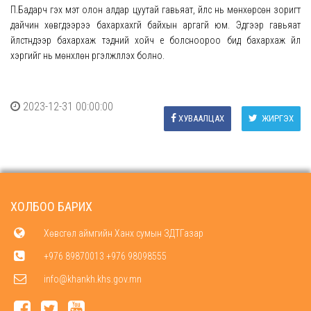
П.Бадарч гэх мэт олон алдар цуутай гавьяат, үйлс нь мөнхөрсөн зоригт
дайчин хөвгүүдээрээ бахархахгүй байхын аргагүй юм. Эдгээр гавьяат
үйлстнүүдээр бахархаж тэдний хойч үе болсноороо бид бахархаж үйл
хэргийг нь мөнхлөн үргэлжлүүлэх болно.
2023-12-31 00:00:00
ХУВААЛЦАХ
ЖИРГЭХ
ХОЛБОО БАРИХ
Хөвсгөл аймгийн Ханх сумын ЗДТГазар
+976 89870013 +976 98098555
info@khankh.khs.gov.mn