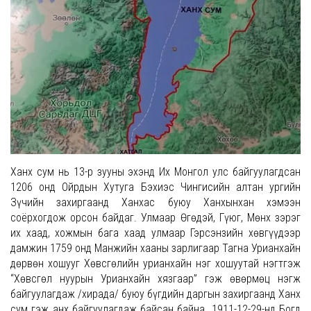
Ханх сум нь 13-р зууны эхэнд Их Монгол улс байгуулагдсан
1206 онд Ойрдын Хутуга Бэхиэс Чингисийн алтан ургийн
Зүчийн захиргаанд Ханхас буюу Ханхынхан хэмээн
соёрхогдож орсон байдаг. Улмаар Өгөдэй, Гүюг, Мөнх зэрэг
их хаад, хожмын бага хаад улмаар Гэрсэнзийн хөвгүүдээр
дамжин 1759 онд Манжийн хааны зарлигаар Тагна Урианхайн
дөрвөн хошууг Хөвсгөлийн урианхайн нэг хошуутай нэгтгэж
“Хөвсгөл нуурын Урианхайн хязгаар” гэж өвөрмөц нэгж
байгуулагдаж /Үхирада/ буюу бүгдийн даргын захиргаанд Ханх
сум гэж анх байгуулагдаж байсан байна. 1911-12-29-нд Богд