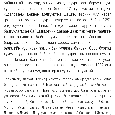
байшинтай, лам хар, энгийн иргэд суурьшсан баруун, зүүн
хүрээ гэсэн хоёр хэсэн бүхий 12 гудамжтай, хятадын
худалдааны дөрвөн дэлгүүртэй шашин, төрийн үйл хэрэг
цогцолсон томоохон суурин газар хотхон болсон байна. 1391
онд сумын төв “Шивдэг” гэдэг газарт суурь тавигдаж
байгуулагдсан ба “Шивдэгийн даваан дээр тэр үеийн гаалийн
хороо ажиллаж байв. Сумын захиргаа нь Монгол гэрт
байрлаж байсан ба Гаалийн хороо, хамтрал, хоршоо, нам
эвлэлийн үүр, усан замын байгууллага байсан. Орос буриад
хүмүүс сууцны олон байшин барьж суурин томорсноос сумын
төв Шивдэгт багтахгүй болсон ба хамгийн гол нь усан
онгоцны зогсоол нь шаардлага хангахгүйн улмаас 1932 онд
одоогийн Туртад нүүдэллэн ирж суурьшсан түүхтэй.
Урианхай, Дархад, Буриад үндэстэн голлон амьдардаг өлгий нутаг
бөгөөд эртний тахилгатай Бүрэнхаан хайрхан, Далай ээжийн Арван
гурван овоо, Баясгалант, Баян уул, Тургийн өндөр, Сант гэсэн шүтлэгтэй
уул овоотой хүн ам нь хангай дэлхийтэйгээ амин холбоотой ард түмэн
юм. Ван толгой, Жинст, Хороо, Модон хүй гэсэн түүхэн газруудтай бөгөөд
Монгол Улсын баатар Л.Гэлэгбаатар, Ардын Хувьсгалын партизан
Дүвжир, А.Дамба, Л.Чулуун, ахмад зүтгэлтэн Л.Санжаа, Ч.Ядамжав,