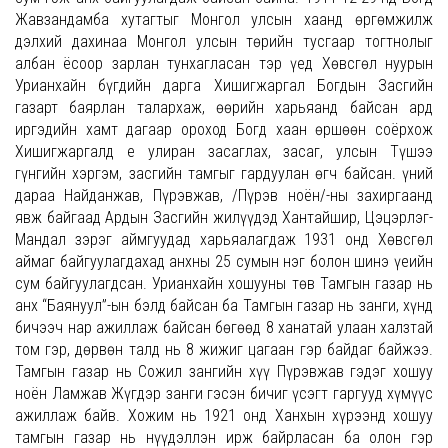
Жавзандамба хутагтыг Монгол улсын хаанд өргөмжилж
дэлхий дахинаа Монгол улсын төрийн тусгаар тогтнолыг
албан ёсоор зарлан тунхагласан тэр үед Хөвсгөл нуурын
Урианхайн бүгдийн дарга Хишигжаргал Богдын Засгийн
газарт баярлан талархаж, өөрийн харьяанд байсан ард
иргэдийн хамт дагаар ороход Богд хаан өршөөн соёрхож
Хишигжаргалд Үе улиран засаглах, засаг, улсын Түшээ
гүнгийн хэргэм, засгийн тамгыг гардуулан өгч байсан. Үүний
дараа Найданжав, Пүрэвжав, /Пүрэв ноён/-ны захиргаанд
явж байгаад Ардын Засгийн жилүүдэд Хантайшир, Цэцэрлэг-
Мандал зэрэг аймгуудад харьяалагдаж 1931 онд Хөвсгөл
аймаг байгуулагдахад анхны 25 сумын нэг болон шинэ үеийн
сум байгуулагдсан. Урианхайн хошууны төв Тамгын газар нь
анх “Баянуул”-ын бэлд байсан ба Тамгын газар нь занги, хүнд
бичээч нар ажиллаж байсан бөгөөд 8 ханатай улаан халзтай
том гэр, дөрвөн талд нь 8 жижиг цагаан гэр байдаг байжээ.
Тамгын газар нь Сожил зангийн хүү Пүрэвжав гэдэг хошуу
ноён Ламжав Жүгдэр занги гэсэн бичиг үсэгт гаргууд хүмүүс
ажиллаж байв. Хожим нь 1921 онд Ханхын хүрээнд хошуу
тамгын газар нь нүүдэллэн ирж байрласан ба олон гэр