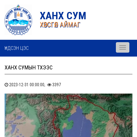
ХАНХ СУМ
ХӨВСГӨЛ АЙМАГ
ҮНДСЭН ЦЭС
Toggle
navigati
ХАНХ СУМЫН ТҮҮХЭЭС
2023-12-31 00:00:00,
3397