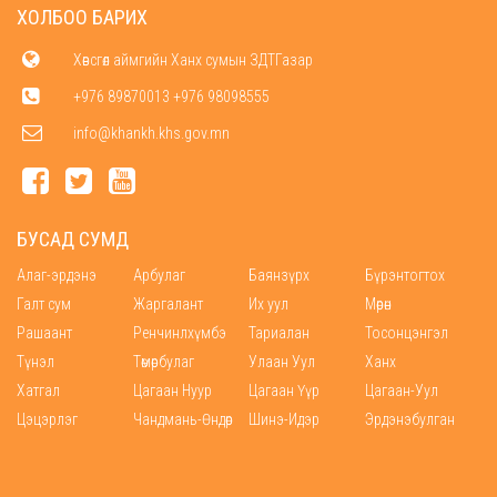
ХОЛБОО БАРИХ
Хөвсгөл аймгийн Ханх сумын ЗДТГазар
+976 89870013 +976 98098555
info@khankh.khs.gov.mn
БУСАД СУМД
Алаг-эрдэнэ
Арбулаг
Баянзүрх
Бүрэнтогтох
Галт сум
Жаргалант
Их уул
Мөрөн
Рашаант
Ренчинлхүмбэ
Тариалан
Тосонцэнгэл
Түнэл
Төмөрбулаг
Улаан Уул
Ханх
Хатгал
Цагаан Нуур
Цагаан Үүр
Цагаан-Уул
Цэцэрлэг
Чандмань-Өндөр
Шинэ-Идэр
Эрдэнэбулган