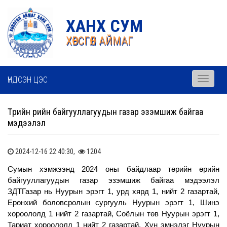
ХАНХ СУМ
ХӨВСГӨЛ АЙМАГ
ҮНДСЭН ЦЭС
Toggle
navigati
Төрийн өрийн байгууллагуудын газар эзэмшиж байгаа
мэдээлэл
2024-12-16 22:40:30,
1204
Сумын хэмжээнд 2024 оны байдлаар төрийн өрийн
байгууллагуудын газар эзэмшиж байгаа мэдээлэл
ЗДТГазар нь Нуурын эрэгт 1, урд хярд 1, нийт 2 газартай,
Ерөнхий боловсролын сургууль Нуурын эрэгт 1, Шинэ
хороололд 1 нийт 2 газартай, Соёлын төв Нуурын эрэгт 1,
Тариат хороололд 1 нийт 2 газартай, Хүн эмнэлэг Нуурын