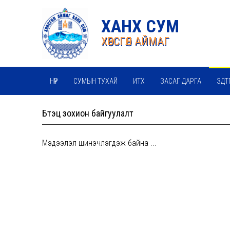
ХАНХ СУМ
ХӨВСГӨЛ АЙМАГ
НҮҮР
СУМЫН ТУХАЙ
ИТХ
ЗАСАГ ДАРГА
ЗДТ
Бүтэц зохион байгуулалт
Мэдээлэл шинэчлэгдэж байна ...