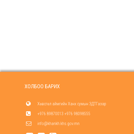
ХОЛБОО БАРИХ
Хөвсгөл аймгийн Ханх сумын ЗДТГазар
+976 89870013 +976 98098555
info@khankh.khs.gov.mn