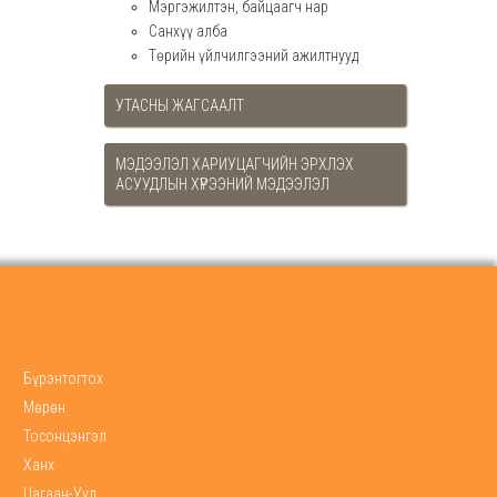
Мэргэжилтэн, байцаагч нар
Санхүү алба
Төрийн үйлчилгээний ажилтнууд
УТАСНЫ ЖАГСААЛТ
МЭДЭЭЛЭЛ ХАРИУЦАГЧИЙН ЭРХЛЭХ
АСУУДЛЫН ХҮРЭЭНИЙ МЭДЭЭЛЭЛ
Бүрэнтогтох
Мөрөн
Тосонцэнгэл
Ханх
Цагаан-Уул