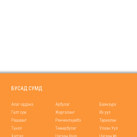
БУСАД СУМД
Алаг-эрдэнэ
Арбулаг
Баянзүрх
Галт сум
Жаргалант
Их уул
Рашаант
Ренчинлхүмбэ
Тариалан
Түнэл
Төмөрбулаг
Улаан Уул
Хатгал
Цагаан Нуур
Цагаан Үүр