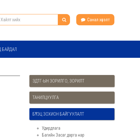
Санал хүсэлт
Д БАЙДАЛ
ЗДТГ-ЫН ЗОРИЛГО, ЗОРИЛТ
ТАНИЛЦУУЛГА
БҮТЭЦ ЗОХИОН БАЙГУУЛАЛТ
Удирдлага
Багийн Засаг дарга нар