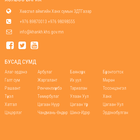
Хөвсгөл аймгийн Ханх сумын ЗДТГазар
+976 89870013 +976 98098555
info@khankh.khs.gov.mn
БУСАД СУМД
Алаг-эрдэнэ
Арбулаг
Баянзүрх
Бүрэнтогтох
Галт сум
Жаргалант
Их уул
Мөрөн
Рашаант
Ренчинлхүмбэ
Тариалан
Тосонцэнгэл
Түнэл
Төмөрбулаг
Улаан Уул
Ханх
Хатгал
Цагаан Нуур
Цагаан Үүр
Цагаан-Уул
Цэцэрлэг
Чандмань-Өндөр
Шинэ-Идэр
Эрдэнэбулган