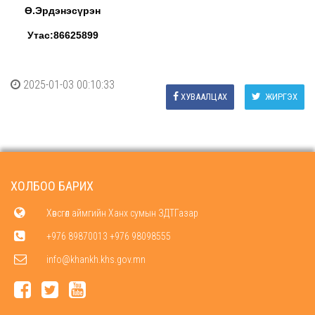
Ө.Эрдэнэсүрэн
Утас:86625899
2025-01-03 00:10:33
ХУВААЛЦАХ
ЖИРГЭХ
ХОЛБОО БАРИХ
Хөвсгөл аймгийн Ханх сумын ЗДТГазар
+976 89870013 +976 98098555
info@khankh.khs.gov.mn