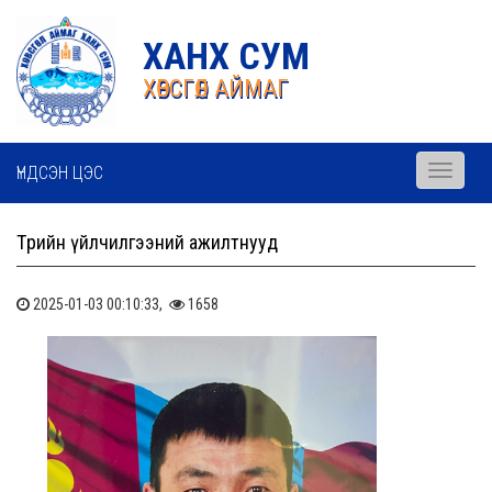
ХАНХ СУМ
ХӨВСГӨЛ АЙМАГ
ҮНДСЭН ЦЭС
Toggle
navigati
Төрийн үйлчилгээний ажилтнууд
2025-01-03 00:10:33,
1658