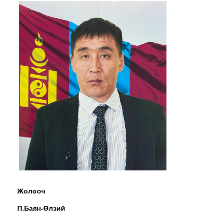
Жолооч
П.Баян-Өлзий