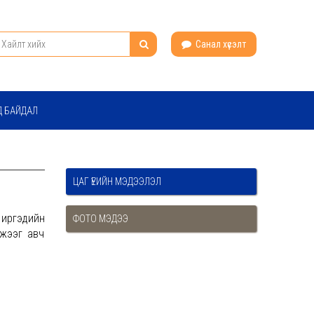
Санал хүсэлт
Д БАЙДАЛ
ЦАГ ҮЕИЙН МЭДЭЭЛЭЛ
 иргэдийн
ФОТО МЭДЭЭ
мжээг авч