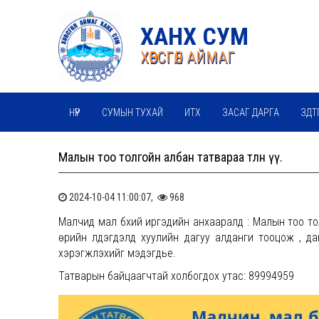
ХАНХ СУМ
ХӨВСГӨЛ АЙМАГ
НҮҮР
СУМЫН ТУХАЙ
ИТХ
ЗАСАГ ДАРГА
ЗДТ
Mалын тоо толгойн албан татвараа төлнө үү.
2024-10-04 11:00:07,
968
Малчид мал бүхий иргэдийн анхааралд : Mалын тоо тол
өрийн үлдэгдэлд хуулийн дагуу алданги тооцож , д
хэрэгжүүлэхийг мэдэгдье.
Татварын байцаагчтай холбогдох утас: 89994959