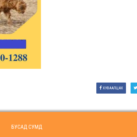
ХУВААЛЦАХ
БУСАД СУМД