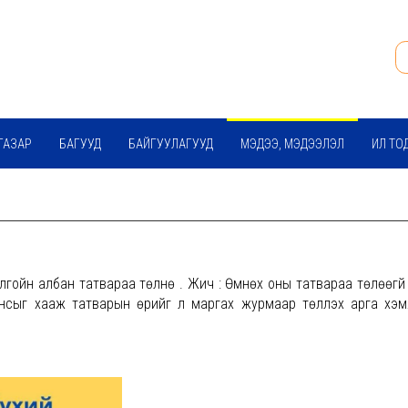
ГАЗАР
БАГУУД
БАЙГУУЛАГУУД
МЭДЭЭ, МЭДЭЭЛЭЛ
ИЛ ТО
гойн албан татвараа төлнө үү. Жич : Өмнөх оны татвараа төлөөгүй
ансыг хааж татварын өрийг үл маргах журмаар төлүүлэх арга хэ