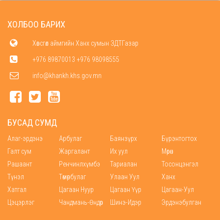
ХОЛБОО БАРИХ
Хөвсгөл аймгийн Ханх сумын ЗДТГазар
+976 89870013 +976 98098555
info@khankh.khs.gov.mn
БУСАД СУМД
Алаг-эрдэнэ
Арбулаг
Баянзүрх
Бүрэнтогтох
Галт сум
Жаргалант
Их уул
Мөрөн
Рашаант
Ренчинлхүмбэ
Тариалан
Тосонцэнгэл
Түнэл
Төмөрбулаг
Улаан Уул
Ханх
Хатгал
Цагаан Нуур
Цагаан Үүр
Цагаан-Уул
Цэцэрлэг
Чандмань-Өндөр
Шинэ-Идэр
Эрдэнэбулган